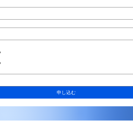
る
る
申し込む
​C