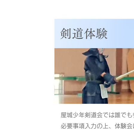
あきる野
屋城少年剣道会
​剣道体験
屋城少年剣道会では誰でも
必要事項入力の上、体験会