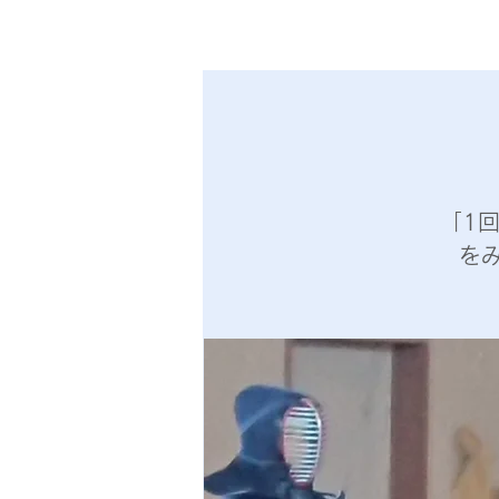
あきる野
屋城少年剣道会
「1
を